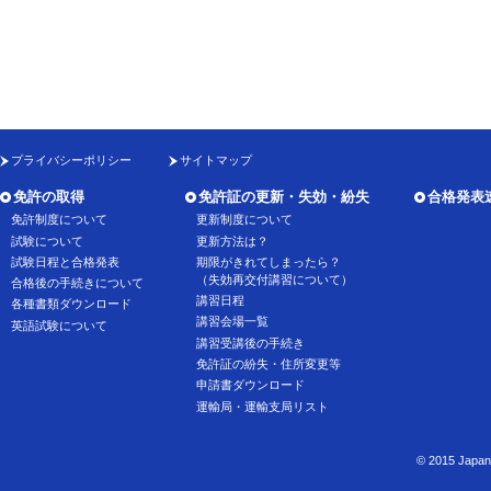
プライバシーポリシー
サイトマップ
免許の取得
免許証の更新・失効・紛失
合格発表
免許制度について
更新制度について
試験について
更新方法は？
試験日程と合格発表
期限がきれてしまったら？
（失効再交付講習について）
合格後の手続きについて
講習日程
各種書類ダウンロード
講習会場一覧
英語試験について
講習受講後の手続き
免許証の紛失・住所変更等
申請書ダウンロード
運輸局・運輸支局リスト
© 2015 Japan 