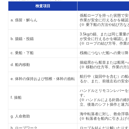
検査項目
係船ロープを持った状態で安
a. 係留・解らん
作業が安全に行えるかを確認
(※ 乗下船の方法や結び方な
3.5kgの錨、または同じ重
b. 揚錨・投錨
が安全に行えるかを確認しま
(※ ロープの結び方等、作業
c. 乗船・下船
桟橋につないだ船への乗り降
操縦席から船首または船尾へ
d. 船内移動
(※ 移動の仕方等、作業の方
航行中（旋回中を含む）の船
e. 体幹の保持および頸椎・体幹の捻転
るか、また、前後左右の安全
ハンドルとリモコンレバーを
す。
f. 操船
(※ ハンドルによる針路の
立、後進のシフト操作と速力
海中転落者に対し、救命浮環
g. 人命救助
(※ 転落者を船内に引き上げ
h. ロープワーク
ロープを結んだり解いたりす