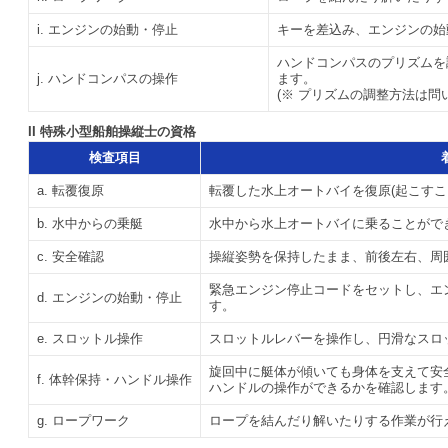
i. エンジンの始動・停止
キーを差込み、エンジンの始
ハンドコンパスのプリズムを
j. ハンドコンパスの操作
ます。
(※ プリズムの調整方法は問
II 特殊小型船舶操縦士の資格
検査項目
a. 転覆復原
転覆した水上オートバイを復原(起こすこ
b. 水中からの乗艇
水中から水上オートバイに乗ることがで
c. 安全確認
操縦姿勢を保持したまま、前後左右、周
緊急エンジン停止コードをセットし、エ
d. エンジンの始動・停止
す。
e. スロットル操作
スロットルレバーを操作し、円滑なスロ
旋回中に艇体が傾いても身体を支えて安
f. 体幹保持・ハンドル操作
ハンドルの操作ができるかを確認します
g. ロープワーク
ロープを結んだり解いたりする作業が行